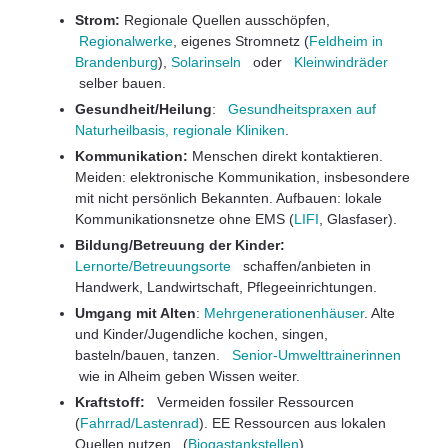
Strom:
Regionale Quellen ausschöpfen,
Regionalwerke
, eigenes Stromnetz (
Feldheim in
Brandenburg
),
Solarinseln
oder
Kleinwindräder
selber bauen.
Gesundheit/Heilung
:
Gesundheitspraxen auf
Naturheilbasis, regionale Kliniken
.
Kommunikation:
Menschen direkt kontaktieren.
Meiden: elektronische Kommunikation, insbesondere
mit nicht persönlich Bekannten. Aufbauen: lokale
Kommunikationsnetze ohne EMS (
LIFI
, Glasfaser).
Bildung/Betreuung der Kinder:
Lernorte/Betreuungsorte
schaffen/anbieten in
Handwerk, Landwirtschaft, Pflegeeinrichtungen.
Umgang mit Alten
:
Mehrgenerationenhäuser
. Alte
und Kinder/Jugendliche kochen, singen,
basteln/bauen, tanzen.
Senior-Umwelttrainerinnen
wie in Alheim geben Wissen weiter.
Kraftstoff:
Vermeiden fossiler Ressourcen
(
Fahrrad/Lastenrad
). EE Ressourcen aus lokalen
Quellen nutzen (
Biogastankstellen
).