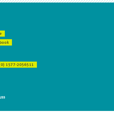
e
book
(0) 1577-2056511
uss