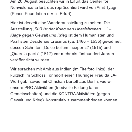
Am 20. August besuchten wir in Erfurt das Center for
Nonviolence Erfurt, das repräsentiert wird von Amit Tyagi
(Peace Foundation e.V. in Erfurt).
Hier ist derzeit eine Wanderausstellung zu sehen: Die
Ausstellung
„Süß ist der Krieg den Unerfahrenen …“ –
Klage gegen Gewalt und Krieg
ist dem Humanisten und
Pazifisten Desiderius Erasmus (ca. 1466 – 1536) gewidmet,
dessen Schriften „Dulce bellum inexpertis“ (1515) und
„Querela pacis“ (1517) vor mehr als fünfhundert Jahren
veröffentlicht wurden.
Wir sprachen mit Amit aus Indien (im Titelfoto links), der
kürzlich im Schloss Tonndorf einer Thüringer Frau da JA-
Wort gab, sowie mit Christian Bartolf aus Berlin, wie wir
unsere PRO Aktivitäten (friedvolle Bildung fairer
Gemeinschaften) und die KONTRA Aktivitäten (gegen
Gewalt und Krieg) konstruktiv zusammenbringen können.