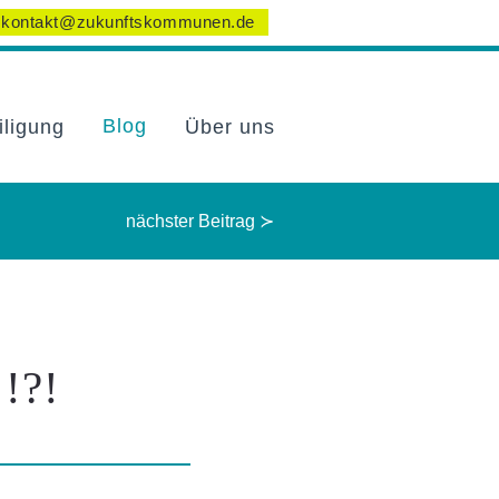
kontakt@zukunftskommunen.de
Blog
iligung
Über uns
nächster Beitrag ≻
!?!