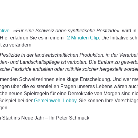
ative
«Für eine Schweiz ohne synthetische Pestizide»
wird i
Hier erfahren Sie es in einem
2 Minuten Clip
. Die Initiative sch
t zu verändern:
Pestizide in der landwirtschaftlichen Produktion, in der Verarbei
den- und Landschaftspflege ist verboten. Die Einfuhr zu gewer
sche Pestizide enthalten oder mithilfe solcher hergestellt worden
mmenden SchweizerInnen eine kluge Entscheidung. Und wer mei
en über die existentiellen Fragen unseres Lebens wären auc
lche neuen Spielregeln für eine Demokratie von Morgen sind nic
Beispiel bei der
Gemeinwohl-Lobby
. Sie können Ihre Vorschlä
gen.
 Start ins Neue Jahr – Ihr Peter Schmuck