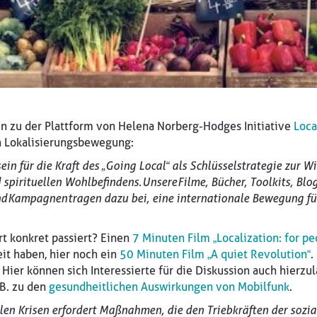
n zu der Plattform von Helena Norberg-Hodges Initiative
Loca
n Lokalisierungsbewegung:
in für die Kraft des „Going Local“ als Schlüsselstrategie zur W
spirituellen Wohlbefindens. Unsere Filme, Bücher, Toolkits, Blo
d Kampagnen tragen dazu bei, eine internationale Bewegung f
rt konkret passiert? Einen
7 Minuten Film „Localization: for pe
eit haben, hier noch ein
50 Minuten Film „A quiet Revolution“
.
. Hier können sich Interessierte für die Diskussion auch hier
.B. zu den
gesundheitlichen Auswirkungen von Mobilfunk
.
len Krisen erfordert Maßnahmen, die den Triebkräften der sozi