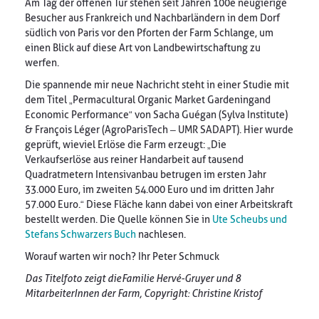
Am Tag der offenen Tür stehen seit Jahren 100e neugierige
Besucher aus Frankreich und Nachbarländern in dem Dorf
südlich von Paris vor den Pforten der Farm Schlange, um
einen Blick auf diese Art von Landbewirtschaftung zu
werfen.
Die spannende mir neue Nachricht steht in einer Studie mit
dem Titel „Permacultural Organic Market Gardening and
Economic Performance“ von Sacha Guégan (Sylva Institute)
& François Léger (AgroParisTech – UMR SADAPT). Hier wurde
geprüft, wieviel Erlöse die Farm erzeugt: „Die
Verkaufserlöse aus reiner Handarbeit auf tausend
Quadratmetern Intensivanbau betrugen im ersten Jahr
33.000 Euro, im zweiten 54.000 Euro und im dritten Jahr
57.000 Euro.“ Diese Fläche kann dabei von einer Arbeitskraft
bestellt werden. Die Quelle können Sie in
Ute Scheubs und
Stefans Schwarzers Buch
nachlesen.
Worauf warten wir noch? Ihr Peter Schmuck
Das Titelfoto zeigt die Familie Hervé-Gruyer und 8
MitarbeiterInnen der Farm, Copyright: Christine Kristof