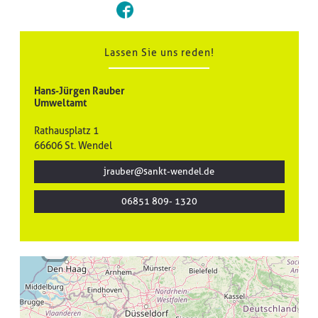
Lassen Sie uns reden!
Hans-Jürgen Rauber
Umweltamt
Rathausplatz 1
66606 St. Wendel
jrauber@sankt-wendel.de
| ©
treetMap
utors
06851 809- 1320
+
-