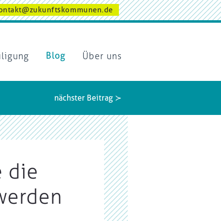
ontakt@zukunftskommunen.de
iligung
Blog
Über uns
nächster Beitrag ≻
e die
 werden