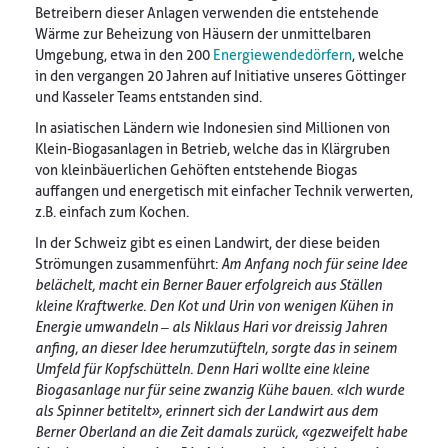
Betreibern dieser Anlagen verwenden die entstehende
Wärme zur Beheizung von Häusern der unmittelbaren
Umgebung, etwa in den 200
Energiewendedörfern
, welche
in den vergangen 20 Jahren auf Initiative unseres Göttinger
und Kasseler Teams entstanden sind.
In asiatischen Ländern wie Indonesien sind Millionen von
Klein-Biogasanlagen in Betrieb, welche das in Klärgruben
von kleinbäuerlichen Gehöften entstehende Biogas
auffangen und energetisch mit einfacher Technik verwerten,
z.B. einfach zum Kochen.
In der Schweiz gibt es einen Landwirt, der diese beiden
Strömungen zusammenführt:
Am Anfang noch für seine Idee
belächelt, macht ein Berner Bauer erfolgreich aus Ställen
kleine Kraftwerke. Den Kot und Urin von wenigen Kühen in
Energie umwandeln – als Niklaus Hari vor dreissig Jahren
anfing, an dieser Idee herumzutüfteln, sorgte das in seinem
Umfeld für Kopfschütteln. Denn Hari wollte eine kleine
Biogasanlage nur für seine zwanzig Kühe bauen. «Ich wurde
als Spinner betitelt», erinnert sich der Landwirt aus dem
Berner Oberland an die Zeit damals zurück, «gezweifelt habe