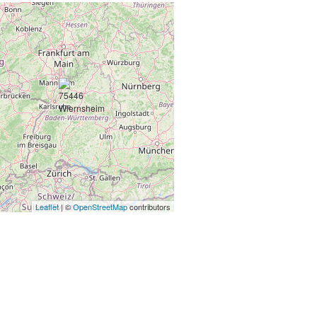
Leaflet
| ©
OpenStreetMap
contributors