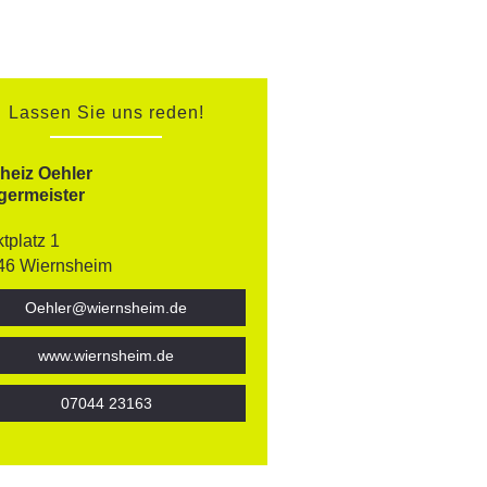
Lassen Sie uns reden!
lheiz Oehler
germeister
tplatz 1
46 Wiernsheim
Oehler@wiernsheim.de
www.wiernsheim.de
07044 23163