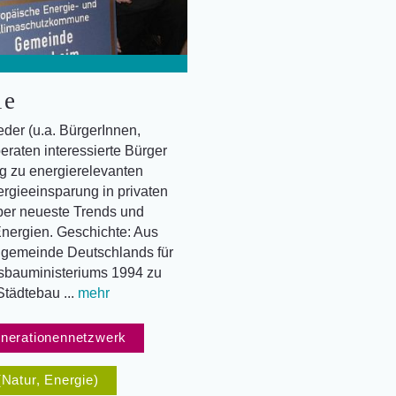
ie
der (u.a. BürgerInnen,
eraten interessierte Bürger
g zu energierelevanten
gieeinsparung in privaten
ber neueste Trends und
nergien. Geschichte: Aus
dgemeinde Deutschlands für
sbauministeriums 1994 zu
tädtebau ...
mehr
nerationennetzwerk
(Natur, Energie)