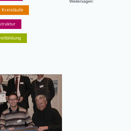
Weitersagen:
 Kreisläufe
truktur
ltbildung