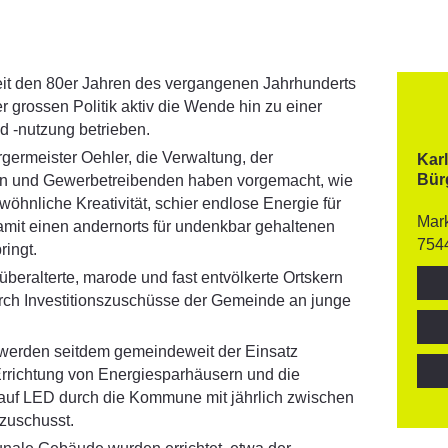
seit den 80er Jahren des vergangenen Jahrhunderts
er grossen Politik aktiv die Wende hin zu einer
 -nutzung betrieben.
germeister Oehler, die Verwaltung, der
Kar
Bür
en und Gewerbetreibenden haben vorgemacht, wie
nliche Kreativität, schier endlose Energie für
Mark
it einen andernorts für undenkbar gehaltenen
754
ingt.
beralterte, marode und fast entvölkerte Ortskern
urch Investitionszuschüsse der Gemeinde an junge
, werden seitdem gemeindeweit der Einsatz
Errichtung von Energiesparhäusern und die
auf LED durch die Kommune mit jährlich zwischen
zuschusst.