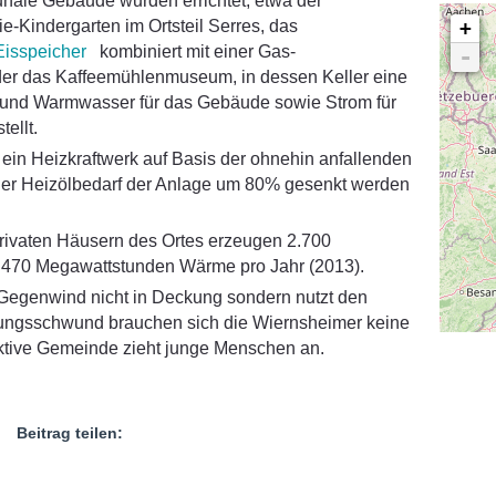
nale Gebäude wurden errichtet, etwa der
e-Kindergarten im Ortsteil Serres, das
+
Eisspeicher
kombiniert mit einer Gas-
-
r das Kaffeemühlenmuseum, in dessen Keller eine
und Warmwasser für das Gebäude sowie Strom für
tellt.
ein Heizkraftwerk auf Basis der ohnehin anfallenden
 der Heizölbedarf der Anlage um 80% gesenkt werden
rivaten Häusern des Ortes erzeugen 2.700
470 Megawattstunden Wärme pro Jahr (2013).
Gegenwind nicht in Deckung sondern nutzt den
ungsschwund brauchen sich die Wiernsheimer keine
ktive Gemeinde zieht junge Menschen an.
Beitrag teilen: