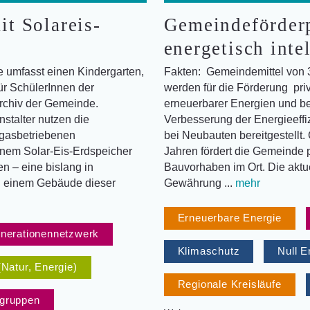
t Solareis-
Gemeindeförder
energetisch inte
 umfasst einen Kindergarten,
Fakten: Gemeindemittel von 
ür SchülerInnen der
werden für die Förderung pri
rchiv der Gemeinde.
erneuerbarer Energien und 
stalter nutzen die
Verbesserung der Energieeff
 gasbetriebenen
bei Neubauten bereitgestellt.
nem Solar-Eis-Erdspeicher
Jahren fördert die Gemeinde 
en – eine bislang in
Bauvorhaben im Ort. Die aktue
i einem Gebäude dieser
Gewährung ...
mehr
Erneuerbare Energie
nerationennetzwerk
Klimaschutz
Null E
(Natur, Energie)
Regionale Kreisläufe
sgruppen