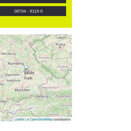
08704 - 9119-0
Leaflet
| ©
OpenStreetMap
contributors