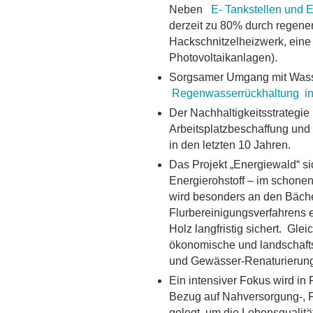
Neben
E- Tankstellen und 
derzeit zu 80% durch regener
Hackschnitzelheizwerk, eine
Photovoltaikanlagen).
Sorgsamer Umgang mit Wasser
Regenwasserrückhaltung in
Der Nachhaltigkeitsstrategie 
Arbeitsplatzbeschaffung und 
in den letzten 10 Jahren.
Das Projekt „Energiewald“ si
Energierohstoff – im schone
wird besonders an den Bächen
Flurbereinigungsverfahrens 
Holz langfristig sichert. Glei
ökonomische und landschafts
und Gewässer-Renaturierun
Ein intensiver Fokus wird in
Bezug auf Nahversorgung-, Fr
gelegt, um die Lebensqualität