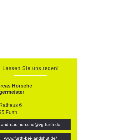
Lassen Sie uns reden!
reas Horsche
germeister
Rathaus 6
95 Furth
andreas.horsche@vg-furth.de
www.furth-bei-landshut.de/