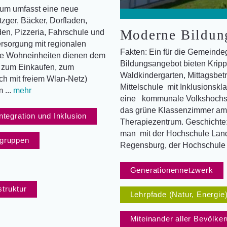
rum umfasst eine neue
ger, Bäcker, Dorfladen,
Moderne Bildung
den, Pizzeria, Fahrschule und
rsorgung mit regionalen
Fakten: Ein für die Gemeinde
te Wohneinheiten dienen dem
Bildungsangebot bieten Krippe
z zum Einkaufen, zum
Waldkindergarten, Mittagsbe
ch mit freiem Wlan-Netz)
Mittelschule mit Inklusionsk
 ...
mehr
eine kommunale Volkshochs
das grüne Klassenzimmer am 
Integration und Inklusion
Therapiezentrum. Geschichte:
man mit der Hochschule Land
sgruppen
Regensburg, der Hochschule 
Generationennetzwerk
truktur
Lehrpfade (Natur, Energie
Miteinander aller Bevölk