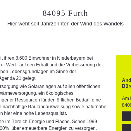
84095 Furth
Hier weht seit Jahrzehnten der Wind des Wandels
it ihren 3.600 Einwohner in Niederbayern bei
rer Wert auf den Erhalt und die Verbesserung der
hen Lebensgrundlagen im Sinne der
 Agenda 21 gelegt.
And
Bür
sorgung wie Solaranlagen auf allen öffentlichen
ärmeversorgung, ein ökologisches
Am 
gener Ressourcen für den örtlichen Bedarf, eine
840
al nachhaltige Baulandausweisung sowie naturnahe
en hier eine hohe Lebensqualität.
äbe im Bereich Energie und Fläche. Schon 1999
100% über erneuerbare Energien zu versorgen.