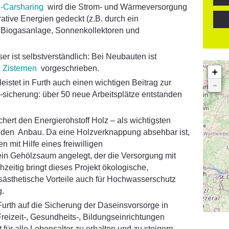
E-Carsharing
wird die Strom- und Wärmeversorgung
ative Energien gedeckt (z.B. durch ein
 Biogasanlage, Sonnenkollektoren und
 ist selbstverständlich: Bei Neubauten ist
 Zisternen
vorgeschrieben.
+
leistet in Furth auch einen wichtigen Beitrag zur
-
-sicherung: über 50 neue Arbeitsplätze entstanden
chert den Energierohstoff Holz – als wichtigsten
nden Anbau. Da eine Holzverknappung absehbar ist,
 mit Hilfe eines freiwilligen
ein Gehölzsaum angelegt, der die Versorgung mit
chzeitig bringt dieses Projekt ökologische,
ästhetische Vorteile auch für Hochwasserschutz
g.
 Furth auf die Sicherung der Daseinsvorsorge in
eizeit-, Gesundheits-, Bildungseinrichtungen
 für alle Lebensalter zu erhalten und zu steigern.