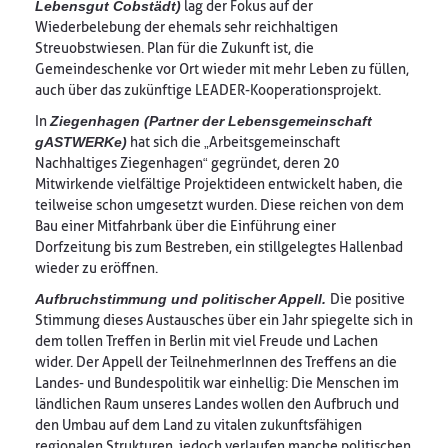
Lebensgut Cobstädt)
lag der Fokus auf der
Wiederbelebung der ehemals sehr reichhaltigen
Streuobstwiesen. Plan für die Zukunft ist, die
Gemeindeschenke vor Ort wieder mit mehr Leben zu füllen,
auch über das zukünftige LEADER-Kooperationsprojekt.
In
Ziegenhagen (Partner der Lebensgemeinschaft
gASTWERKe)
hat sich die „Arbeitsgemeinschaft
Nachhaltiges Ziegenhagen“ gegründet, deren 20
Mitwirkende vielfältige Projektideen entwickelt haben, die
teilweise schon umgesetzt wurden. Diese reichen von dem
Bau einer Mitfahrbank über die Einführung einer
Dorfzeitung bis zum Bestreben, ein stillgelegtes Hallenbad
wieder zu eröffnen.
Aufbruchstimmung und politischer Appell.
Die positive
Stimmung dieses Austausches über ein Jahr spiegelte sich in
dem tollen Treffen in Berlin mit viel Freude und Lachen
wider. Der Appell der TeilnehmerInnen des Treffens an die
Landes- und Bundespolitik war einhellig: Die Menschen im
ländlichen Raum unseres Landes wollen den Aufbruch und
den Umbau auf dem Land zu vitalen zukunftsfähigen
regionalen Strukturen, jedoch verlaufen manche politischen