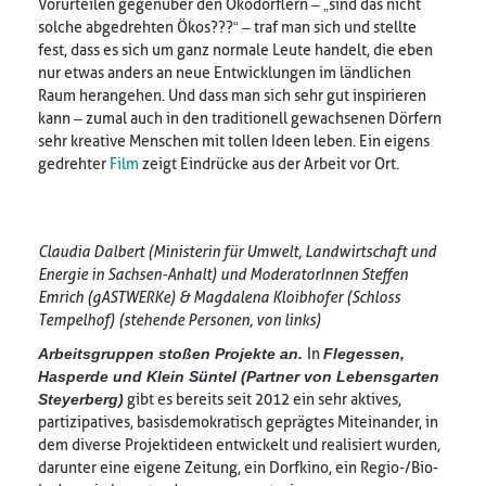
Vorurteilen gegenüber den Ökodörflern – „sind das nicht
solche abgedrehten Ökos???“ – traf man sich und stellte
fest, dass es sich um ganz normale Leute handelt, die eben
nur etwas anders an neue Entwicklungen im ländlichen
Raum herangehen. Und dass man sich sehr gut inspirieren
kann – zumal auch in den traditionell gewachsenen Dörfern
sehr kreative Menschen mit tollen Ideen leben. Ein eigens
gedrehter
Film
zeigt Eindrücke aus der Arbeit vor Ort.
Claudia Dalbert (Ministerin für Umwelt, Landwirtschaft und
Energie in Sachsen-Anhalt) und ModeratorInnen Steffen
Emrich (gASTWERKe) & Magdalena Kloibhofer (Schloss
Tempelhof) (stehende Personen, von links)
Arbeitsgruppen stoßen Projekte an.
In
Flegessen,
Hasperde und Klein Süntel (Partner von Lebensgarten
Steyerberg)
gibt es bereits seit 2012 ein sehr aktives,
partizipatives, basisdemokratisch geprägtes Miteinander, in
dem diverse Projektideen entwickelt und realisiert wurden,
darunter eine eigene Zeitung, ein Dorfkino, ein Regio-/Bio-