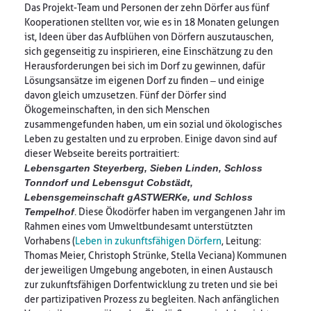
Das Projekt-Team und Personen der zehn Dörfer aus fünf
Kooperationen stellten vor, wie es in 18 Monaten gelungen
ist, Ideen über das Aufblühen von Dörfern auszutauschen,
sich gegenseitig zu inspirieren, eine Einschätzung zu den
Herausforderungen bei sich im Dorf zu gewinnen, dafür
Lösungsansätze im eigenen Dorf zu finden – und einige
davon gleich umzusetzen. Fünf der Dörfer sind
Ökogemeinschaften, in den sich Menschen
zusammengefunden haben, um ein sozial und ökologisches
Leben zu gestalten und zu erproben. Einige davon sind auf
dieser Webseite bereits portraitiert:
Lebensgarten Steyerberg, Sieben Linden, Schloss
Tonndorf und Lebensgut Cobstädt,
Lebensgemeinschaft gASTWERKe, und Schloss
Tempelhof
. Diese Ökodörfer haben im vergangenen Jahr im
Rahmen eines vom Umweltbundesamt unterstützten
Vorhabens (
Leben in zukunftsfähigen Dörfern
, Leitung:
Thomas Meier, Christoph Strünke, Stella Veciana) Kommunen
der jeweiligen Umgebung angeboten, in einen Austausch
zur zukunftsfähigen Dorfentwicklung zu treten und sie bei
der partizipativen Prozess zu begleiten. Nach anfänglichen