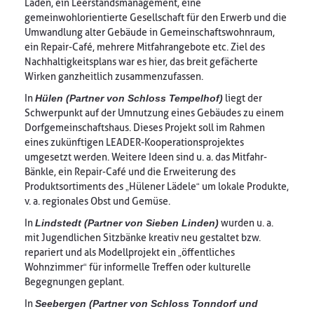
Laden, ein Leerstandsmanagement, eine
gemeinwohlorientierte Gesellschaft für den Erwerb und die
Umwandlung alter Gebäude in Gemeinschaftswohnraum,
ein Repair-Café, mehrere Mitfahrangebote etc. Ziel des
Nachhaltigkeitsplans war es hier, das breit gefächerte
Wirken ganzheitlich zusammenzufassen.
In
Hülen (Partner von Schloss Tempelhof)
liegt der
Schwerpunkt auf der Umnutzung eines Gebäudes zu einem
Dorfgemeinschaftshaus. Dieses Projekt soll im Rahmen
eines zukünftigen LEADER-Kooperationsprojektes
umgesetzt werden. Weitere Ideen sind u. a. das Mitfahr-
Bänkle, ein Repair-Café und die Erweiterung des
Produktsortiments des „Hülener Lädele“ um lokale Produkte,
v. a. regionales Obst und Gemüse.
In
Lindstedt (Partner von Sieben Linden)
wurden u. a.
mit Jugendlichen Sitzbänke kreativ neu gestaltet bzw.
repariert und als Modellprojekt ein „öffentliches
Wohnzimmer“ für informelle Treffen oder kulturelle
Begegnungen geplant.
In
Seebergen (Partner von Schloss Tonndorf und