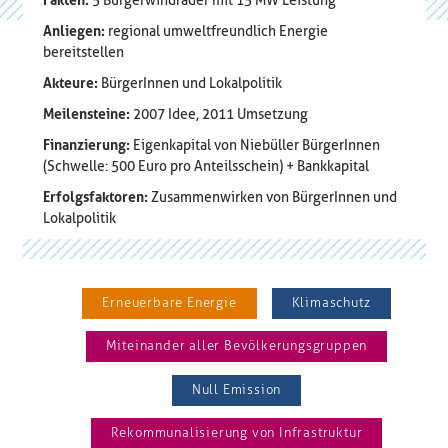
Fakten:
5 Bürgerwindräder mit 15 MW Leistung
Anliegen:
regional umweltfreundlich Energie
bereitstellen
Akteure:
BürgerInnen und Lokalpolitik
Meilensteine:
2007 Idee, 2011 Umsetzung
Finanzierung:
Eigenkapital von Niebüller BürgerInnen
(Schwelle: 500 Euro pro Anteilsschein) + Bankkapital
Erfolgsfaktoren:
Zusammenwirken von BürgerInnen und
Lokalpolitik
Erneuerbare Energie
Klimaschutz
Miteinander aller Bevölkerungsgruppen
Null Emission
Rekommunalisierung von Infrastruktur