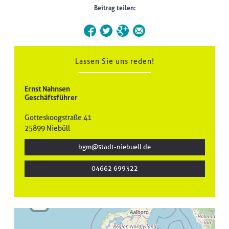
Beitrag teilen:
Lassen Sie uns reden!
Ernst Nahnsen
Geschäftsführer
Gotteskoogstraße 41
25899 Niebüll
bgm@stadt-niebuell.de
| ©
treetMap
utors
04662 699322
+
-