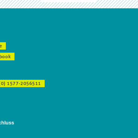
e
book
(0) 1577-2056511
chluss